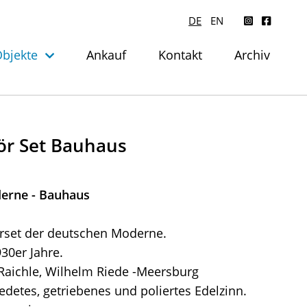
DE
EN
bjekte
Ankauf
Kontakt
Archiv
kör Set Bauhaus
erne - Bauhaus
rset der deutschen Moderne.
930er Jahre.
Raichle, Wilhelm Riede -Meersburg
detes, getriebenes und poliertes Edelzinn.