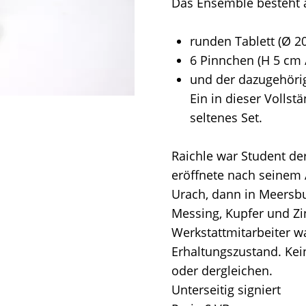
Das Ensemble besteht 
runden Tablett (Ø 2
6 Pinnchen (H 5 cm 
und der dazugehörig
Ein in dieser Volls
seltenes Set.
Raichle war Student de
eröffnete nach seinem 
Urach, dann in Meersbu
Messing, Kupfer und Zin
Werkstattmitarbeiter w
Erhaltungszustand. Kei
oder dergleichen.
Unterseitig signiert