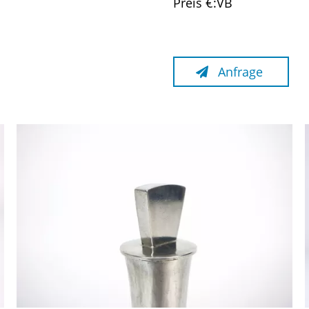
Preis €:VB
Anfrage